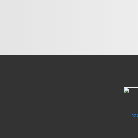
Contacto
Ctra. Medellín, 2
10005 Cáceres
12
s
Tel: 687 200 100
de venta