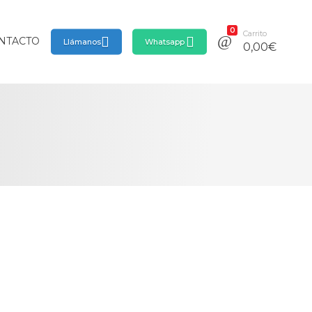
0
Carrito
NTACTO
Llámanos
Whatsapp
0,00
€