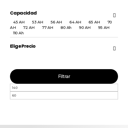
Capacidad
45 AH
53 AH
56 AH
64 AH
65 AH
70
AH
72 AH
77 AH
80 Ah
90 AH
95 AH
110 Ah
Elige Precio
Filtrar