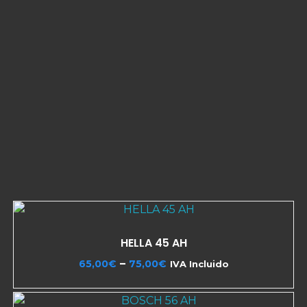
Tienda
Avisos Legales
Condiciones de venta
Contacto
Ctra. Medellín, 2
10005 Cáceres
Tel: 687 200 100
HELLA 45 AH
–
65,00
€
75,00
€
IVA Incluido