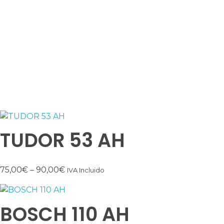
Condiciones de venta
Contacto
Ctra. Medellín, 2
10005 Cáceres
Tel: 687 200 100
TUDOR 53 AH
75,00
€
–
90,00
€
IVA Incluido
BOSCH 110 AH