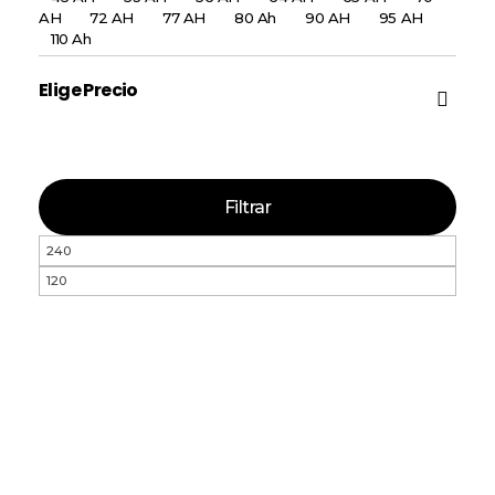
AH
72 AH
77 AH
80 Ah
90 AH
95 AH
110 Ah
Elige Precio
Filtrar