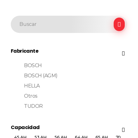
Fabricante
BOSCH
BOSCH (AGM)
HELLA
Otros
TUDOR
Capacidad
45 AH
53 AH
56 AH
64 AH
65 AH
70